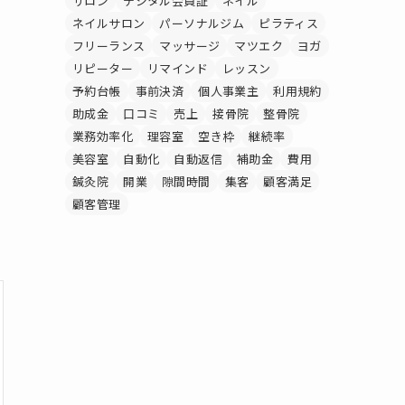
サロン
デジタル会員証
ネイル
ネイルサロン
パーソナルジム
ピラティス
フリーランス
マッサージ
マツエク
ヨガ
リピーター
リマインド
レッスン
予約台帳
事前決済
個人事業主
利用規約
助成金
口コミ
売上
接骨院
整骨院
業務効率化
理容室
空き枠
継続率
美容室
自動化
自動返信
補助金
費用
鍼灸院
開業
隙間時間
集客
顧客満足
顧客管理