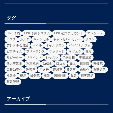
タグ
LINE予約
LINE予約システム
LINE公式アカウント
アンケート
エステ
カルテ
キャンセル
キャンセルポリシー
サロン
デジタル会員証
ネイル
ネイルサロン
パーソナルジム
ピラティス
フリーランス
マッサージ
マツエク
ヨガ
リピーター
リマインド
レッスン
予約台帳
事前決済
個人事業主
利用規約
助成金
口コミ
売上
接骨院
整骨院
業務効率化
理容室
空き枠
継続率
美容室
自動化
自動返信
補助金
費用
鍼灸院
開業
隙間時間
集客
顧客満足
顧客管理
アーカイブ