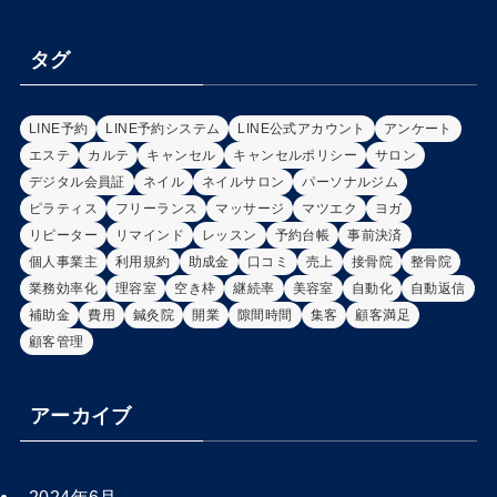
タグ
LINE予約
LINE予約システム
LINE公式アカウント
アンケート
エステ
カルテ
キャンセル
キャンセルポリシー
サロン
デジタル会員証
ネイル
ネイルサロン
パーソナルジム
ピラティス
フリーランス
マッサージ
マツエク
ヨガ
リピーター
リマインド
レッスン
予約台帳
事前決済
個人事業主
利用規約
助成金
口コミ
売上
接骨院
整骨院
業務効率化
理容室
空き枠
継続率
美容室
自動化
自動返信
補助金
費用
鍼灸院
開業
隙間時間
集客
顧客満足
顧客管理
アーカイブ
2024年6月