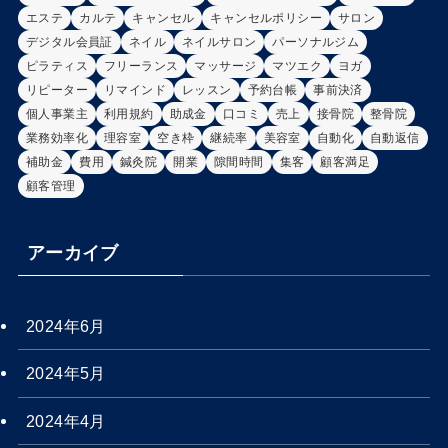
エステ
カルテ
キャンセル
キャンセルポリシー
サロン
デジタル会員証
ネイル
ネイルサロン
パーソナルジム
ピラティス
フリーランス
マッサージ
マツエク
ヨガ
リピーター
リマインド
レッスン
予約台帳
事前決済
個人事業主
利用規約
助成金
口コミ
売上
接骨院
整骨院
業務効率化
理容室
空き枠
継続率
美容室
自動化
自動返信
補助金
費用
鍼灸院
開業
隙間時間
集客
顧客満足
顧客管理
アーカイブ
2024年6月
2024年5月
2024年4月