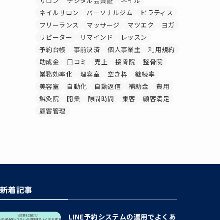
サロン
デジタル会員証
ネイル
ネイルサロン
パーソナルジム
ピラティス
フリーランス
マッサージ
マツエク
ヨガ
リピーター
リマインド
レッスン
予約台帳
事前決済
個人事業主
利用規約
助成金
口コミ
売上
接骨院
整骨院
業務効率化
理容室
空き枠
継続率
美容室
自動化
自動返信
補助金
費用
鍼灸院
開業
隙間時間
集客
顧客満足
顧客管理
新着記事
LINE予約システムの運用でよくあ