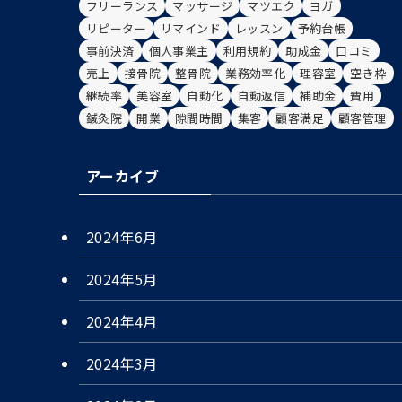
フリーランス
マッサージ
マツエク
ヨガ
リピーター
リマインド
レッスン
予約台帳
事前決済
個人事業主
利用規約
助成金
口コミ
売上
接骨院
整骨院
業務効率化
理容室
空き枠
継続率
美容室
自動化
自動返信
補助金
費用
鍼灸院
開業
隙間時間
集客
顧客満足
顧客管理
アーカイブ
2024年6月
2024年5月
2024年4月
2024年3月