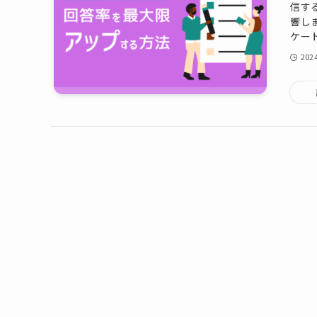
信す
響し
ケー
20