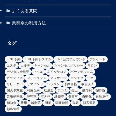
よくある質問
業種別の利用方法
タグ
LINE予約
LINE予約システム
LINE公式アカウント
アンケート
エステ
カルテ
キャンセル
キャンセルポリシー
サロン
デジタル会員証
ネイル
ネイルサロン
パーソナルジム
ピラティス
フリーランス
マッサージ
マツエク
ヨガ
リピーター
リマインド
レッスン
予約台帳
事前決済
個人事業主
利用規約
助成金
口コミ
売上
接骨院
整骨院
業務効率化
理容室
空き枠
継続率
美容室
自動化
自動返信
補助金
費用
鍼灸院
開業
隙間時間
集客
顧客満足
顧客管理